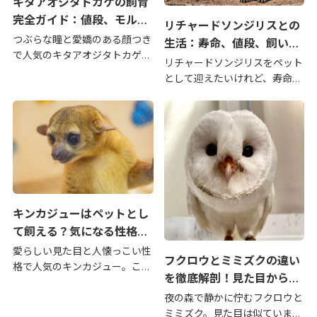
キタアオジタトカゲの飼育
完全ガイド：値段、モル
リチャードソンジリスとの
フ、寿命、飼い方まで
つぶらな瞳と愛嬌のある顔つき
生活：寿命、値段、飼い方
で人気のキタアオジタトカゲ。
から後悔まで徹底解説
リチャードソンジリスをペット
この記事では、キタアオジタト
として迎えたいけれど、寿命や
カゲの値段相場から、様々なモ
値段、実際の飼育で後悔する点
ルフ（品種）、飼育方法、寿
はないか気になっていません
命、そして購入時の注意点ま
か？この記事では、リチャード
で、飼育に必要な情報を網羅的
ソンジリスの飼育を検討してい
に解説します。これからキタア
る方に向けて、知っておくべき
[…]
基本情報から、飼育のメリッ
[…]
キンカジューはペットとし
て飼える？気になる性格、
寿命、飼育の注意点
愛らしい見た目と人懐っこい性
フクロウとミミズクの違い
格で人気のキンカジュー。この
を徹底解剖！見た目から生
記事では、キンカジューをペッ
態、カフェでの触れ合いま
トとして飼う際の注意点や、気
夜の森で静かに佇むフクロウと
で
になる寿命、性格、飼育環境に
ミミズク。見た目は似ています